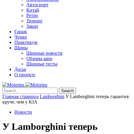
Автоспорт
Китай
Ретро
Тюнинг
Закон
Гараж
Чтиво
Практикум
Шины
Шинные новости
Обзоры шин
Шинные тесты
Досье
О проекте
Search
Главная страница
Lamborghini
У Lamborghini теперь гарантия
круче, чем у KIA
Новости
У Lamborghini теперь