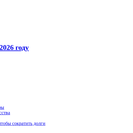
2026 году
ры
сства
чтобы сократить долги