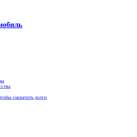
омобиль
ры
сства
чтобы сократить долги