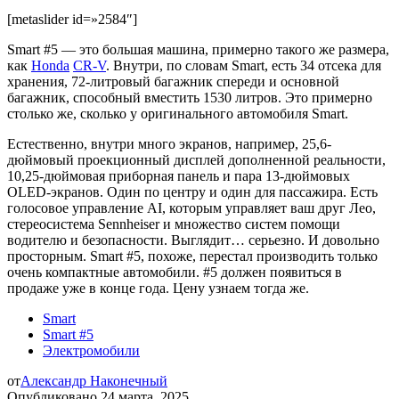
[metaslider id=»2584″]
Smart #5 — это большая машина, примерно такого же размера,
как
Honda
CR-V
. Внутри, по словам Smart, есть 34 отсека для
хранения, 72-литровый багажник спереди и основной
багажник, способный вместить 1530 литров. Это примерно
столько же, сколько у оригинального автомобиля Smart.
Естественно, внутри много экранов, например, 25,6-
дюймовый проекционный дисплей дополненной реальности,
10,25-дюймовая приборная панель и пара 13-дюймовых
OLED-экранов. Один по центру и один для пассажира. Есть
голосовое управление AI, которым управляет ваш друг Лео,
стереосистема Sennheiser и множество систем помощи
водителю и безопасности. Выглядит… серьезно. И довольно
просторным. Smart #5, похоже, перестал производить только
очень компактные автомобили. #5 должен появиться в
продаже уже в конце года. Цену узнаем тогда же.
Smart
Smart #5
Электромобили
от
Александр Наконечный
Опубликовано
24 марта, 2025