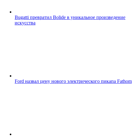
Bugatti превратил Bolide в уникальное произведение
искусства
Ford назвал цену нового электрического пикапа Fathom