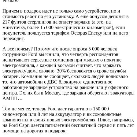
Реклама
Причем в подарок идет не только само устройство, но и
стоимость работ по его установку. А еще бонусом депозит в
217 фунтов стерлингов на оплату зарядки (а это, на
минуточку, более 15 000 электрических километров), если
покупатель пользуется тарифом Octopus Energy или на него
переходит.
А все почему? Потому что после опроса 5 000 человек
сотрудники Ford выяснили, что четверть респондентов
испытывают серьезные сомнения при мыслях о покупке
электромобиля, а каждый восьмой считает, что заряжать
электричку дома сложно. 30% беспокоятся о сроке службы
батареи. Компания не сообщает, скольких людей волновало
то, что автомобили с ДВС блокируют единственное
работающее зарядное устройство на районе или у офисного
центра. Эх, их бы в Москву, где зарядки оберегают эвакуаторы
АМПП…
Тем не менее, теперь Ford дает гарантию в 150 000
километров или 8 лет на аккумулятор и высоковольтные
компоненты в своих новых электромобилях. Плюс, например,
на Ford Capri дается пятилетний бесплатный сервис и пять лет
помощи на дорогах в подарок.