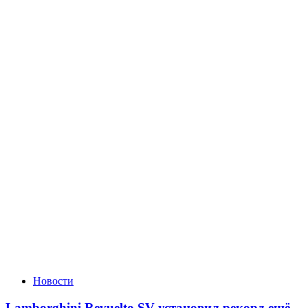
Новости
Lamborghini Revuelto SV установил рекорд ещё