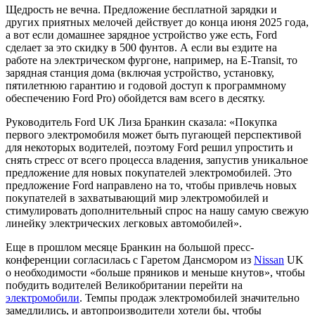
Щедрость не вечна. Предложение бесплатной зарядки и
других приятных мелочей действует до конца июня 2025 года,
а вот если домашнее зарядное устройство уже есть, Ford
сделает за это скидку в 500 фунтов. А если вы ездите на
работе на электрическом фургоне, например, на E-Transit, то
зарядная станция дома (включая устройство, установку,
пятилетнюю гарантию и годовой доступ к программному
обеспечению Ford Pro) обойдется вам всего в десятку.
Руководитель Ford UK Лиза Бранкин сказала: «Покупка
первого электромобиля может быть пугающей перспективой
для некоторых водителей, поэтому Ford решил упростить и
снять стресс от всего процесса владения, запустив уникальное
предложение для новых покупателей электромобилей. Это
предложение Ford направлено на то, чтобы привлечь новых
покупателей в захватывающий мир электромобилей и
стимулировать дополнительный спрос на нашу самую свежую
линейку электрических легковых автомобилей».
Еще в прошлом месяце Бранкин на большой пресс-
конференции согласилась с Гаретом Дансмором из
Nissan
UK
о необходимости «больше пряников и меньше кнутов», чтобы
побудить водителей Великобритании перейти на
электромобили
. Темпы продаж электромобилей значительно
замедлились, и автопроизводители хотели бы, чтобы